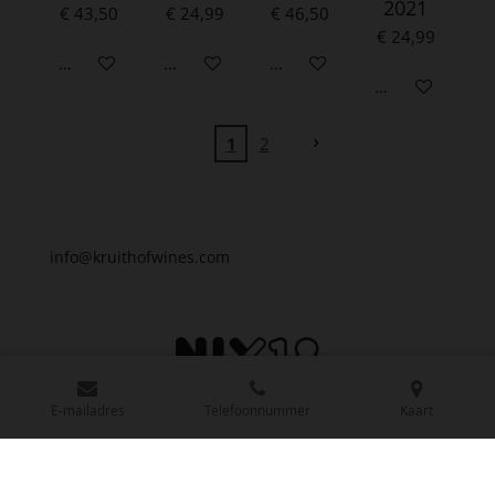
2021
€ 43,50
€ 24,99
€ 46,50
€ 24,99
In winkelwagen
In winkelwagen
In winkelwagen
In winkelwagen
1
2
info@kruithofwines.com
E-mailadres
Telefoonnummer
Kaart
© 2024 - 2026 Kruithof wines
Powered by
JouwWeb