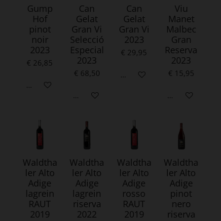
Gump
Can
Can
Viu
Hof
Gelat
Gelat
Manet
pinot
Gran Vi
Gran Vi
Malbec
noir
Selecció
2023
Gran
2023
Especial
Reserva
€ 29,95
2023
2023
€ 26,85
€ 68,50
€ 15,95
In winkelwagen
In winkelwagen
In winkelwagen
In winkelwagen
Waldtha
Waldtha
Waldtha
Waldtha
ler Alto
ler Alto
ler Alto
ler Alto
Adige
Adige
Adige
Adige
lagrein
lagrein
rosso
pinot
RAUT
riserva
RAUT
nero
2019
2022
2019
riserva