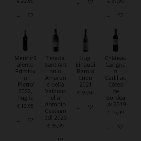
€ 22,95
€ 27,95
In winkelwagen
In winkelwagen
In winkelwagen
MenhirS
Tenuta
Luigi
Château
alento
Sant'Ant
Einaudi
Carigna
Primitiv
onio
Barolo
n
o
Amaron
Ludo
Cadillac
'Pietra'
e della
2021
Côtes
2022,
Valpolic
de
€ 39,50
Puglia
ella
Bordea
Antonio
ux 2019
€ 13,95
In winkelwagen
Castagn
€ 16,99
edi 2020
In winkelwagen
€ 35,99
In winkelwagen
In winkelwagen