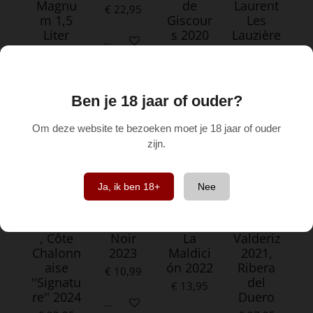
Magnu
de
Laurent
€ 22,95
m 1,5
Giscour
Les
Liter
s 2020
Lauzière
In winkelwagen
s 2024
€ 59,95
€ 15,50
€ 11,50
In winkelwagen
In winkelwagen
Ben je 18 jaar of ouder?
In winkelwagen
Om deze website te bezoeken moet je 18 jaar of ouder
zijn.
Uitverkocht
Ja, ik ben 18+
Nee
Domain
Maison
Bodega
Bodega
e de la
Barboul
s Cinco
s y
Monette
ot Pinot
Leguas
Viñedos
, Côte
Noir
La
Valderiz
Chalonn
2023
Maldici
2021,
aise
ón 2022
Ribera
€ 10,99
''Signatu
del
€ 13,95
re'' 2024
Duero
Houd mij op de hoogte