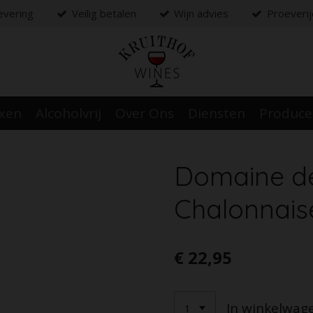
levering
Veilig betalen
Wijn advies
Proeveri
oxen
Alcoholvrij
Over Ons
Diensten
Produc
Domaine de
Chalonnaise
€ 22,95
In winkelwag