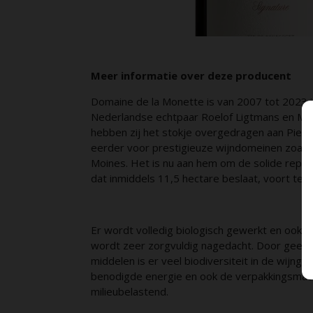
Meer informatie over deze producent
Domaine de la Monette is van 2007 tot 2023 
Nederlandse echtpaar Roelof Ligtmans en Mar
hebben zij het stokje overgedragen aan Pierre
eerder voor prestigieuze wijndomeinen zoals 
Moines. Het is nu aan hem om de solide reput
dat inmiddels 11,5 hectare beslaat, voort te z
Er wordt volledig biologisch gewerkt en ook 
wordt zeer zorgvuldig nagedacht. Door geen 
middelen is er veel biodiversiteit in de wijng
benodigde energie en ook de verpakkingsmater
milieubelastend.