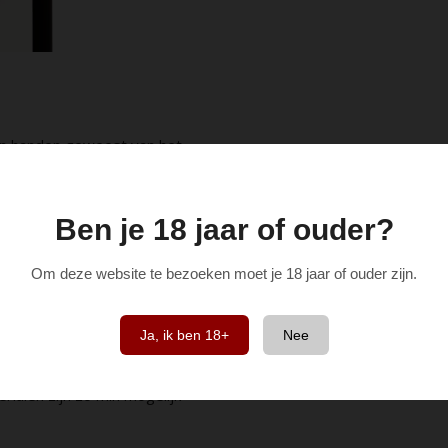
in handen geweest van het
lon Steine. Sinds begin 2023
-Etienne Chevallier. Hij werkte
La Vougeraie en Cellier aux
Ben je 18 jaar of ouder?
atie van Domaine de la Monette,
etten.
Om deze website te bezoeken moet je 18 jaar of ouder zijn.
over de verdere handelingen
Ja, ik ben 18+
Nee
gebruik te maken van chemische
aard. Zonnepanelen leveren de
ialen zijn zo min mogelijk