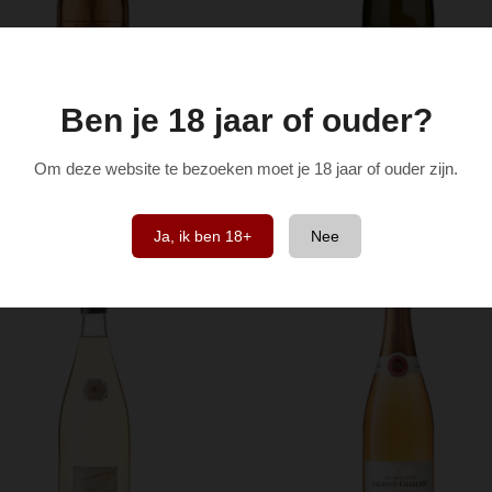
Ben je 18 jaar of ouder?
Gelat Rosé Callet - Syrah
Cantina Andrian Pinot G
2025
Weinberg Dolomiten 2
Om deze website te bezoeken moet je 18 jaar of ouder zijn.
Alto Adige
€ 18,95
€ 15,99
Ja, ik ben 18+
Nee