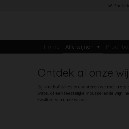
Snelle 
Ga
direct
naar
de
hoofdinhoud
Home
Alle wijnen
Proef b
Ontdek al onze wij
Bij Kruithof Wines presenteren we met trots o
witte, of een feestelijke mousserende wijn, hi
kwaliteit van onze wijnen.