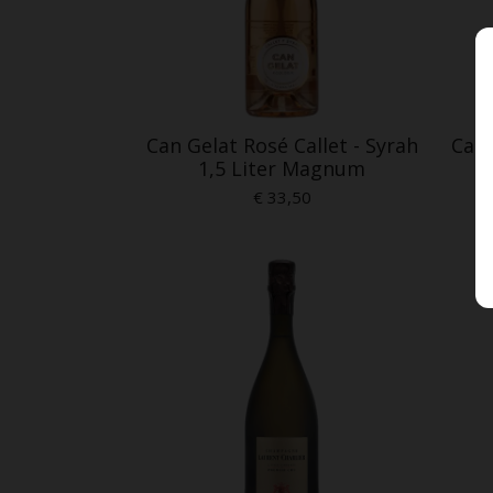
Can Gelat Rosé Callet - Syrah
Can 
1,5 Liter Magnum
€ 33,50