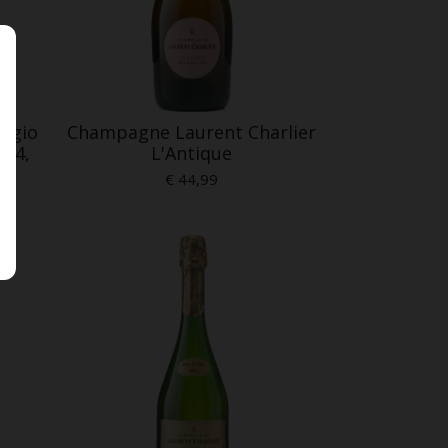
rigio
Champagne Laurent Charlier
024,
L'Antique
€ 44,99