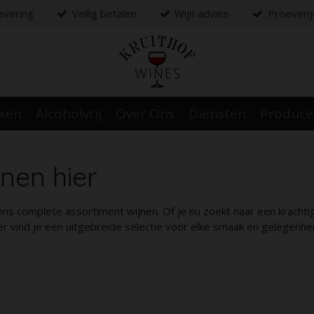
levering
Veilig betalen
Wijn advies
Proeveri
oxen
Alcoholvrij
Over Ons
Diensten
Produc
nen hier
ns complete assortiment wijnen. Of je nu zoekt naar een krachti
er vind je een uitgebreide selectie voor elke smaak en gelegenhei