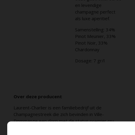
en levendige
champagne perfect
als luxe aperitief.
Samenstelling: 34%
Pinot Meunier, 33%
Pinot Noir, 33%
Chardonnay
Dosage: 7 gr/l
Over deze producent
Laurent-Charlier is een familiebedrijf uit de
Champagnestreek die zich bevinden in Ville-
Dommange een dorp met de status premier cru
met wortels die teruggaan tot de 5e eeuw. Vanaf
de Mont Saint-Lie geniet je een adembenemend