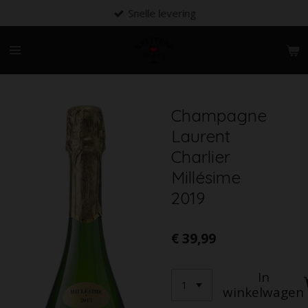
Snelle levering
Ga
direct
naar
de
hoofdinhoud
Champagne
Laurent
Charlier
Millésime
2019
€ 39,99
In
winkelwagen