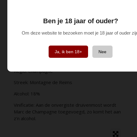
innovatie in elke glas.
Ben je 18 jaar of ouder?
Details van deze wijn
Om deze website te bezoeken moet je 18 jaar of ouder zij
Smaak: Lichtzoet & fruitig
Druivenras: Chardonnay, pinot noir & pinot meunier
Ja, ik ben 18+
Nee
Land: Frankrijk
Regio: Champagne
Streek: Montagne de Reims
Alcohol: 18%
Vinificatie: Aan de onvergiste druivenmost wordt
Marc de Champagne toegevoegd, zo komt het aan
z'n alcohol.