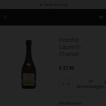
Snelle levering
Ga
direct
naar
de
hoofdinhoud
Ratafia
Laurent-
Charlier
€ 27,95
In
winkelwagen
Ratafia is een