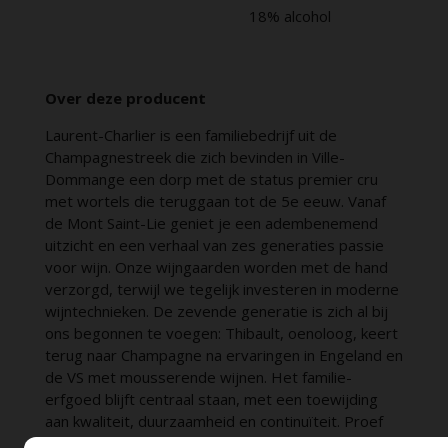
18% alcohol
Over deze producent
Laurent-Charlier is een familiebedrijf uit de
Champagnestreek die zich bevinden in Ville-
Dommange een dorp met de status premier cru
met wortels die teruggaan tot de 5e eeuw. Vanaf
de Mont Saint-Lie geniet je een adembenemend
uitzicht en een verhaal van zes generaties passie
voor wijn. Onze wijngaarden worden met de hand
verzorgd, terwijl we tegelijk investeren in moderne
wijntechnieken. De zevende generatie is zich al bij
ons begonnen te voegen: Thibault, oenoloog, keert
terug naar Champagne na ervaringen in Engeland en
de VS met mousserende wijnen. Het familie-
erfgoed blijft centraal staan, met een toewijding
aan kwaliteit, duurzaamheid en continuïteit. Proef
de harmonie van tijdloze traditie en hedendaagse