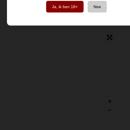
aan kwaliteit, duurzaamheid en continuïteit. Proef
Ja, ik ben 18+
Nee
de harmonie van tijdloze traditie en hedendaagse
innovatie in elke glas.