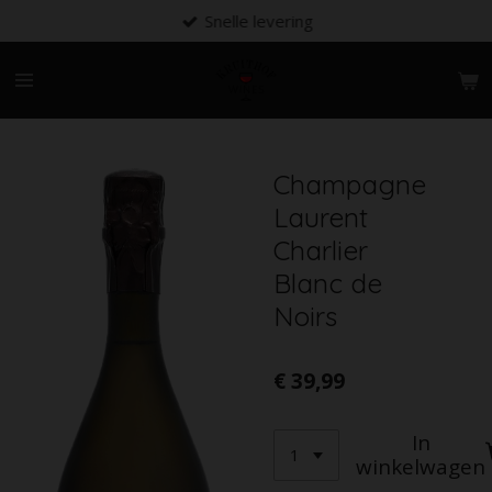
Snelle levering
Ga
direct
naar
de
hoofdinhoud
Champagne
Laurent
Charlier
Blanc de
Noirs
€ 39,99
In
winkelwagen