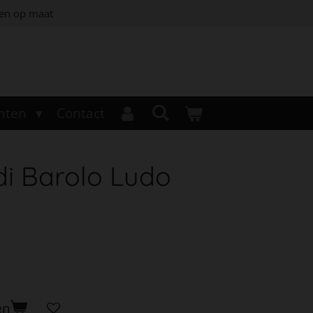
jen op maat
nten
Contact
di Barolo Ludo
en