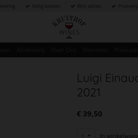
levering
Veilig betalen
Wijn advies
Proeveri
oxen
Alcoholvrij
Over Ons
Diensten
Produce
Luigi Einau
2021
€ 39,50
In winkelwag