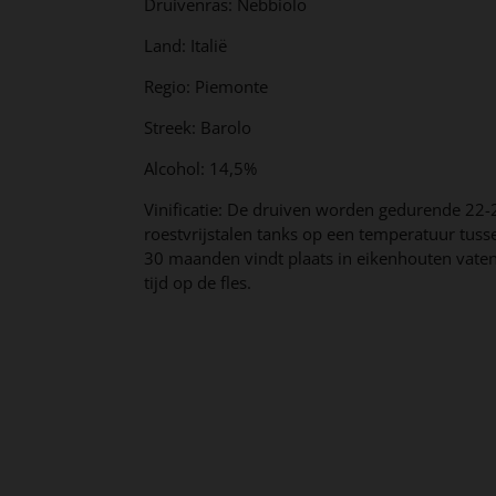
Druivenras: Nebbiolo
Land: Italië
Regio: Piemonte
Streek: Barolo
Alcohol: 14,5%
Vinificatie: De druiven worden gedurende 22-2
roestvrijstalen tanks op een temperatuur tuss
30 maanden vindt plaats in eikenhouten vaten.
tijd op de fles.