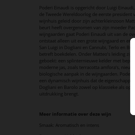
Poderi Einaudi is opgericht door Luigi Einaudi
de Tweede Wereldoorlog de eerste president va
wijnhuis geleid door zijn achterkleinzoon Matt
beurt heeft overgenomen van zijn moeder Paola
wijngaarden gaat Poderi Einaudi uit van de ove
ontstaat alleen uit een grote wijngaard en een 
San Luigi in Dogliani en Cannubi, Terlo en Bus
betreft boekdelen. Onder Matteo’s leiding zijn
geboekt: een splinternieuwe kelder met beproe
moderne jas, zoals terracotta amfora’s, nieuw
biologische aanpak in de wijngaarden. Poderi E
een dynamisch wijnhuis dat de eigenschappen v
Dogliani en Barolo zowel op klassieke als op 
uitdrukking brengt.
Meer informatie over deze wijn
Smaak: Aromatisch en intens