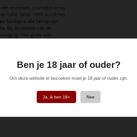
, een econoom, journalist en na
n Italië. Sinds 1990 wordt het
eo Sardagna, die het op zijn
. Bij de selectie van de
rtuiging: “een grote wijn
uitmuntend terroir.” De cru’s
sia in Barolo spreken wat dat
 er aanzienlijke voortuitgang
fde vinificatiematerialen in een
Ben je 18 jaar of ouder?
e wijngaarden in Barolo en een
inaudi onderscheidt zichzelf als
Om deze website te bezoeken moet je 18 jaar of ouder zijn.
an het veelzijdige terroir in
hedendaagse wijze tot
Ja, ik ben 18+
Nee