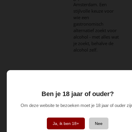
Amsterdam. Een
stijlvolle keuze voor
wie een
gastronomisch
alternatief zoekt voor
alcohol - met alles wat
je zoekt, behalve de
alcohol zelf.
Meer informatie over deze producent
Wesley Schipper en Maarten Riebeek, trotse
Amsterdammers en gevierde theemeesters, zijn de
Ben je 18 jaar of ouder?
drijvende kracht achter Established Sparkling Tea
(Est.). Hun individuele reizen in de wonderlijke
Om deze website te bezoeken moet je 18 jaar of ouder zij
wereld van thee begonnen meer dan een
decennium geleden. In 2013, na ervaring te hebben
opgedaan in diverse gerenommeerde restaurants,
Ja, ik ben 18+
Nee
begon Wesley aan een wereldwijde zoektocht naar