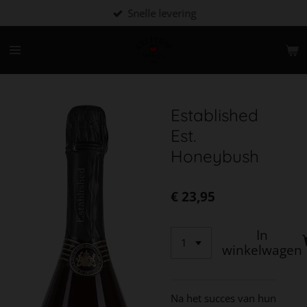
Snelle levering
Ga
direct
naar
de
hoofdinhoud
Established
Est.
Honeybush
€ 23,95
In
winkelwagen
Na het succes van hun