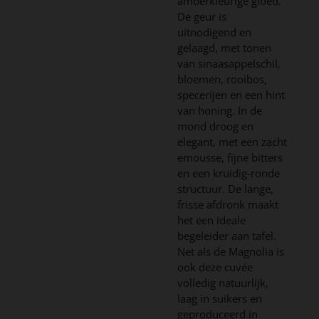
amberkleurige gloed.
De geur is
uitnodigend en
gelaagd, met tonen
van sinaasappelschil,
bloemen, rooibos,
specerijen en een hint
van honing. In de
mond droog en
elegant, met een zacht
emousse, fijne bitters
en een kruidig-ronde
structuur. De lange,
frisse afdronk maakt
het een ideale
begeleider aan tafel.
Net als de Magnolia is
ook deze cuvée
volledig natuurlijk,
laag in suikers en
geproduceerd in