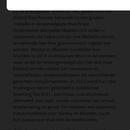
het meesterschap in thee. Door zich in te schrijven
bij de prestigieuze 'School of Tea', geleid door het
Institut Paul Bocuse, behaalde hij een gouden
medaille in de wereldwijde thee-finale.
Ondertussen dompelde Maarten zich onder in
restaurants die bekroond zijn met Michelin-sterren
en verkende hoe thee gastronomisch ingezet kan
worden. Wesley en Maarten bundelden hun
krachten in 2018 in restaurant Moon in Amsterdam,
waar ze tot op heden gevestigd zijn. Het duo staat
bekend om het creëren van innovatieve en
voortreffelijke smaakcombinaties die verschillende
gerechten complementeren. In 2023 werd hun rijke
ervaring en kennis gebotteld in Established
Sparkling Tea (Est.) - een nieuw, non-alcoholisch
alternatief voor wijn, zonder concessies aan smaak,
proefervaring en genot. Dit markeert een spannend
nieuw hoofdstuk voor Wesley en Maarten, nu ze
hun passie voor thee met de wereld delen.