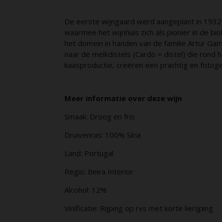
De eerste wijngaard werd aangeplant in 1932. 
waarmee het wijnhuis zich als pionier in de bi
het domein in handen van de familie Artur Ga
naar de melkdistels (Cardo = distel) die rond h
kaasproductie, creëren een prachtig en fotoge
Meer informatie over deze wijn
Smaak:
Droog en fris
Druivenras:
100% Síria
Land: Portugal
Regio:
Beira Interior
Alcohol
: 12%
Vinificatie
: Rijping op rvs met korte lierijping