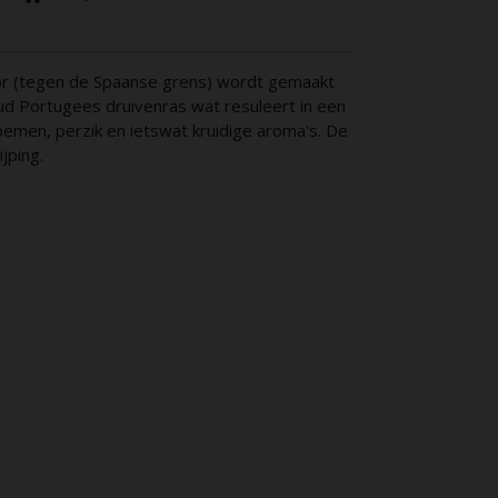
rior (tegen de Spaanse grens) wordt gemaakt
 oud Portugees druivenras wat resuleert in een
loemen, perzik en ietswat kruidige aroma's. De
ijping.