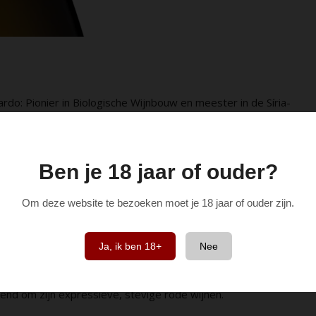
do: Pionier in Biologische Wijnbouw en meester in de Síria-
nnenland van Portugal, in het noorden van de schilderachtige
 hoogte van 750 meter, de hoogste van Portugal, biedt dit
 een geschiedenis die teruggaat tot de Romeinse tijd.
Ben je 18 jaar of ouder?
p bodems rijk aan graniet en leisteen, omgeven door bergen,
Om deze website te bezoeken moet je 18 jaar of ouder zijn.
binatie zorgt voor een uitzonderlijk terroir. De hoogte van
peratuurverschil tussen dag en nacht, wat bijdraagt aan een
en. Quinta do Cardo is de meest gespecialiseerde producent
Ja, ik ben 18+
Nee
nen worden gemaakt van 100% Síria. Het resultaat zijn frisse,
gens anders zo authentiek worden gecreëerd. Naast deze
kend om zijn expressieve, stevige rode wijnen.