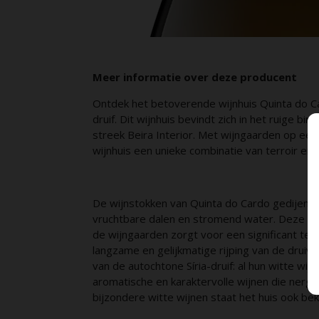
Meer informatie over deze producent
Ontdek het betoverende wijnhuis Quinta do Car
druif. Dit wijnhuis bevindt zich in het ruige bi
streek Beira Interior. Met wijngaarden op een
wijnhuis een unieke combinatie van terroir en
De wijnstokken van Quinta do Cardo gedijen o
vruchtbare dalen en stromend water. Deze com
de wijngaarden zorgt voor een significant tem
langzame en gelijkmatige rijping van de druiv
van de autochtone Síria-druif: al hun witte wij
aromatische en karaktervolle wijnen die ner
bijzondere witte wijnen staat het huis ook be