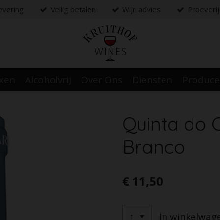
levering
Veilig betalen
Wijn advies
Proeveri
oxen
Alcoholvrij
Over Ons
Diensten
Produc
Quinta do 
Branco
€ 11,50
In winkelwag