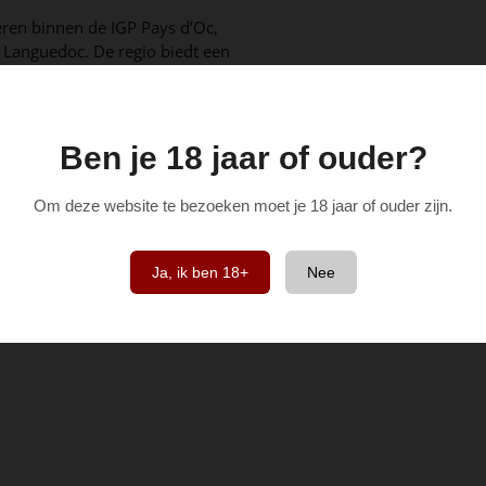
ren binnen de IGP Pays d’Oc,
 Languedoc. De regio biedt een
e aan druiven en wijnstijlen
 jonge, fruitige en toegankelijke
heeft met hete zomers, zorgen
delijke ligging nabij de
Ben je 18 jaar of ouder?
 Dit waarborgt behoud van frisse
 met name van belang voor Pinot
Om deze website te bezoeken moet je 18 jaar of ouder zijn.
e fruitnoot een cruciale rol
Ja, ik ben 18+
Nee