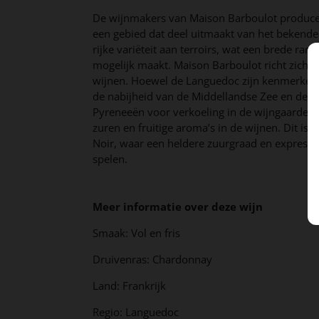
De wijnmakers van Maison Barboulot produce
een gebied dat deel uitmaakt van het bekende
rijke variëteit aan terroirs, wat een brede rang
mogelijk maakt. Maison Barboulot richt zich op
wijnen. Hoewel de Languedoc zijn kenmerken 
de nabijheid van de Middellandse Zee en de zui
Pyreneeën voor verkoeling in de wijngaarden.
zuren en fruitige aroma’s in de wijnen. Dit is
Noir, waar een heldere zuurgraad en expressiev
spelen.
Meer informatie over deze wijn
Smaak: Vol en fris
Druivenras: Chardonnay
Land: Frankrijk
Regio: Languedoc