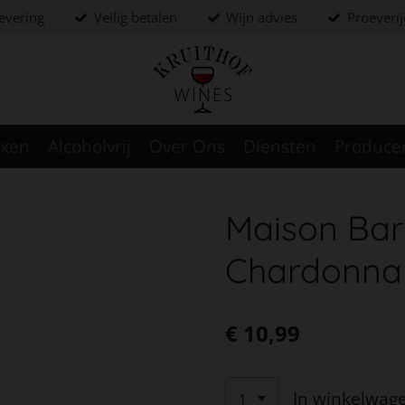
levering
Veilig betalen
Wijn advies
Proeveri
oxen
Alcoholvrij
Over Ons
Diensten
Produce
Maison Bar
Chardonna
€ 10,99
In winkelwag