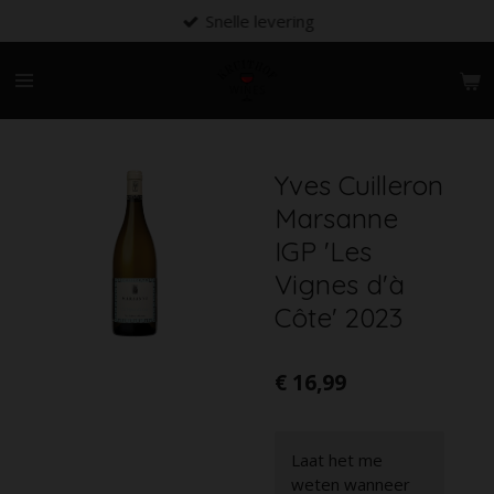
Snelle levering
Ga
direct
naar
de
hoofdinhoud
Yves Cuilleron
Marsanne
IGP 'Les
Vignes d'à
Côte' 2023
€ 16,99
Laat het me
weten wanneer