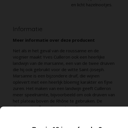
en licht hazelnootjes.
Informatie
Meer informatie over deze producent
Net als in het geval van de roussanne en de
viognier maakt Yves Cuilleron ook een heerlijke
landwijn van de marsanne, een van de twee druiven
die hij ook gebruikt voor de witte Saint-Joseph.
Marsanne is een bijzondere druif, die wijnen
oplevert met een heerlijk bloemig karakter en fijne
zuren. Het maken van een landwijn geeft Cuilleron
meer speelruimte, bijvoorbeeld om ook druiven van
het plateau boven de Rhône te gebruiken. De
druiven zijn afkomstig van twee terroirs: van
graniet en van oude rivierafzettingen. Cuilleron
bewerkt de wijngaarden op een zo natuurlijk
mogelijke manier, zonder het gebruik van