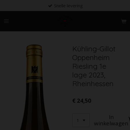
Snelle levering
Ga
direct
naar
de
hoofdinhoud
Kühling-Gillot
Oppenheim
Riesling 1e
lage 2023,
Rheinhessen
€ 24,50
In
winkelwagen