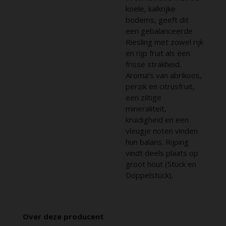
koele, kalkrijke
bodems, geeft dit
een gebalanceerde
Riesling met zowel rijk
en rijp fruit als een
frisse strakheid.
Aroma’s van abrikoos,
perzik en citrusfruit,
een ziltige
mineraliteit,
kruidigheid en een
vleugje noten vinden
hun balans. Rijping
vindt deels plaats op
groot hout (Stück en
Doppelstück).
Over deze producent